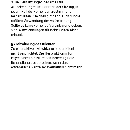
3. Bei Fernsitzungen bedarf es für
Aufzeichnungen im Rahmen der Sitzung, in
jedem Fall der vorherigen Zustimmung
beider Seiten. Gleiches gilt dann auch für die
spätere Verwendung der Aufzeichnung.
Sollte es keine vorherige Vereinbarung geben,
sind Aufzeichnungen für beide Seiten nicht
erlaubt.
§7 Mitwirkung des Klienten
Zu einer aktiven Mitwirkung ist der Klient
nicht verpflichtet. Die Heilpraktikerin für
Psychotherapie ist jedoch berechtigt, die
Behandlung abzubrechen, wenn das
erforderliche Vertrauensverhältnis nicht mehr
gegeben erscheint, insbesondere wenn der
Klient Beratungsinhalte ablehnt, erforderliche
Auskünfte zur Anamnese und Diagnose
unzutreffend oder lückenhaft erteilt oder
Therapiemaßnahmen vereitelt.
§8 Salvatorische Klausel
Sollten einzelne Bestimmungen des
Behandlungsvertrags oder AGB ungültig oder
nichtig sein oder werden, wird damit die
Wirksamkeit des Behandlungsvertrages
insgesamt nicht tangiert. Die ungültige oder
nichtige Bestimmung ist vielmehr in freier